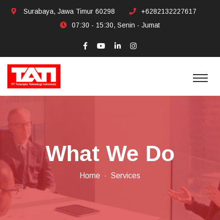
Surabaya, Jawa Timur 60298
+6282132227617
07:30 - 15:30, Senin - Jumat
What We Do
Home
Services