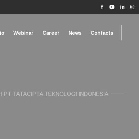
io
Webinar
Career
News
Contacts
PT TATACIPTA TEKNOLOGI INDONESIA
ksimalkan