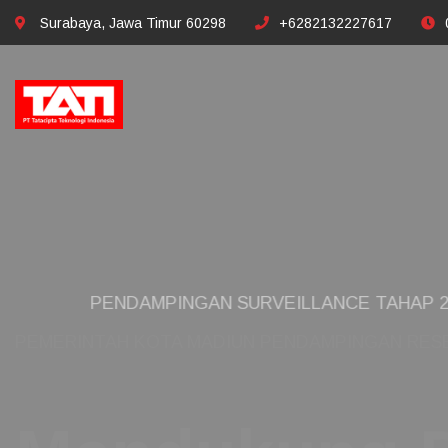
Surabaya, Jawa Timur 60298
+6282132227617
PENDAMPINGAN SURVEILLANCE TAHAP 2 IS
Minimalk