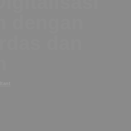
n dengan Pe
Terstruktur
How Can We Help