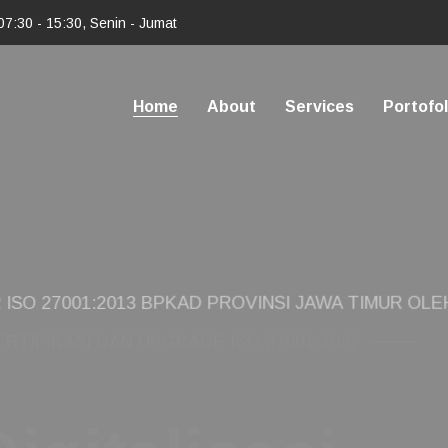
07:30 - 15:30, Senin - Jumat
Home
About
Services
Portofol
O 27001:2013 BPKAD PROVINSI JAWA TIMUR OLEH 
an Risiko, Ma